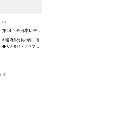
5:49
】第44回全日本レデ…
都道府県対抗の部 個
） ◆大会要項・クラブ…
じます