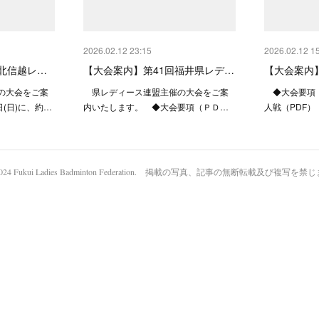
2026.02.12 23:15
2026.02.12 1
 北信越レ…
【大会案内】第41回福井県レデ…
【大会案内
の大会をご案
県レディース連盟主催の大会をご案
◆大会要項・
(日)に、約…
内いたします。 ◆大会要項（ＰＤ…
人戦（PDF
2024 Fukui Ladies Badminton Federation. 掲載の写真、記事の無断転載及び複写を禁