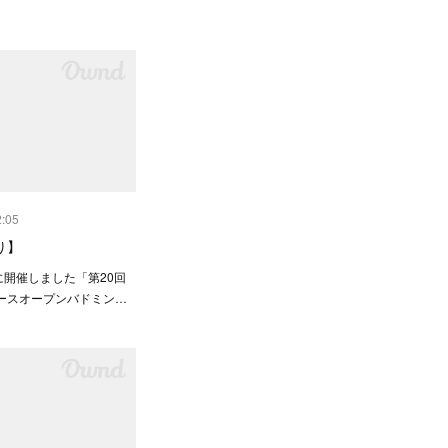
2:05
り】
に開催しました「第20回
ースオープンバドミン…