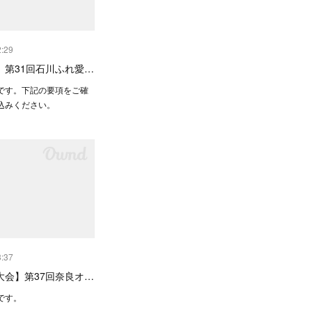
2:29
】第31回石川ふれ愛…
です。下記の要項をご確
込みください。
3:37
大会】第37回奈良オ…
です。