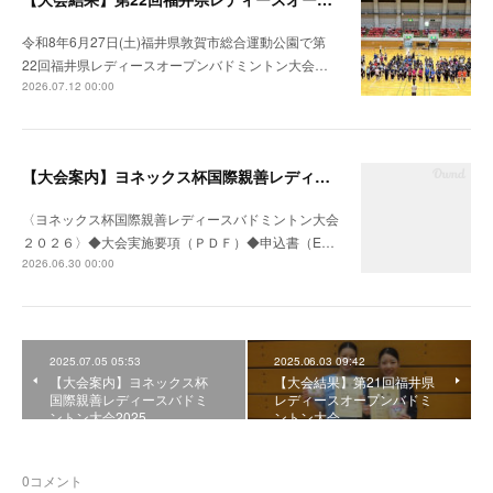
令和8年6月27日(土)福井県敦賀市総合運動公園で第
22回福井県レディースオープンバドミントン大会…
2026.07.12 00:00
【大会案内】ヨネックス杯国際親善レディースバドミントン大会２０２６
〈ヨネックス杯国際親善レディースバドミントン大会
２０２６〉◆大会実施要項（ＰＤＦ）◆申込書（E…
2026.06.30 00:00
2025.07.05 05:53
2025.06.03 09:42
【大会案内】ヨネックス杯
【大会結果】第21回福井県
国際親善レディースバドミ
レディースオープンバドミ
ントン大会2025
ントン大会
0
コメント